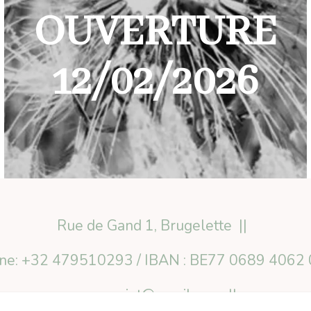
OUVERTURE
12/02/2026
Rue de Gand 1, Brugelette
ne: +32 479510293 / IBAN : BE77 0689 4062
sensuprojet@gmail.com