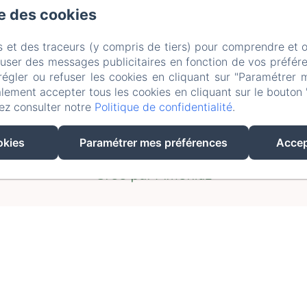
se des cookies
Accueil
Les chambres
Contact
s et des traceurs (y compris de tiers) pour comprendre et 
litique de confidentialité
Informations léga
fuser des messages publicitaires en fonction de vos préfére
régler ou refuser les cookies en cliquant sur "Paramétrer 
Informations sur les cookies
lement accepter tous les cookies en cliquant sur le bouton 
ez consulter notre
Politique de confidentialité
.
EN
FR
NL
okies
Paramétrer mes préférences
Accep
Créé par Amenitiz