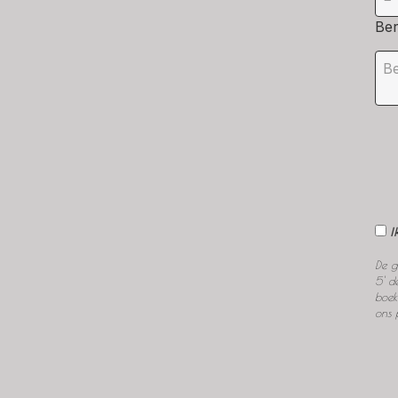
Ber
I
De g
5' d
boek
ons 