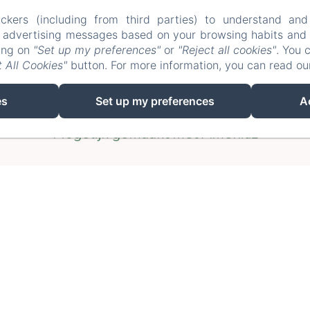
litique de confidentialité
Informations léga
ckers (including from third parties) to understand and
r advertising messages based on your browsing habits and p
Informations sur les cookies
king on
"Set up my preferences"
or
"Reject all cookies"
. You 
 All Cookies"
button. For more information, you can read o
EN
FR
NL
es
Set up my preferences
A
Mogelijk gemaakt met Amenitiz