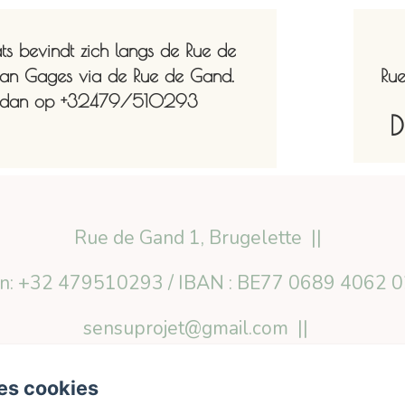
s bevindt zich langs de Rue de
van Gages via de Rue de Gand.
Rue
me dan op +32479/510293
D
Rue de Gand 1, Brugelette
on: +32 479510293 / IBAN : BE77 0689 4062 
sensuprojet@gmail.com
Home
De kamers
Contact
es cookies