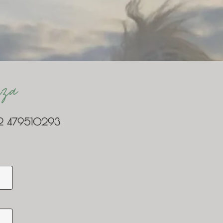
iza
32 479510293