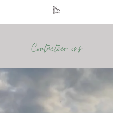
What is Sens'UP
Ons Restaurant
Contacteer ons