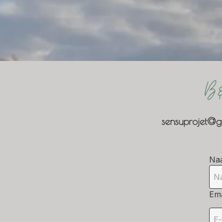
B&
sensuprojet@g
Na
Ema