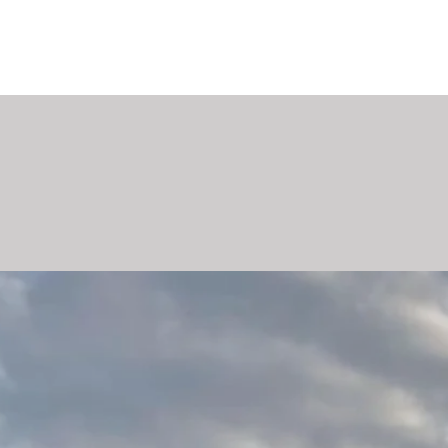
NL
Welkom
De kamers