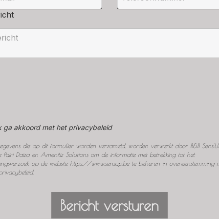
icht
k ga akkoord met het privacybeleid
egevens die op dit formulier worden verzameld, worden verwerkt door B&B Sens'U
e Pairi Daiza en Amenitiz Solutions om de informatie met betrekking tot het
ingsverzoek op de website https://www.sensup.be te beheren in overeenstemming 
privacybeleid.