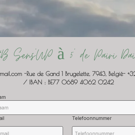
B Sens'UP à 5' de Pairi Da
mail.com
-
Rue de Gand 1
Brugelette, 7943, België
- +
/ IBAN : BE77 0689 4062 0242
am
il
Telefoonnummer