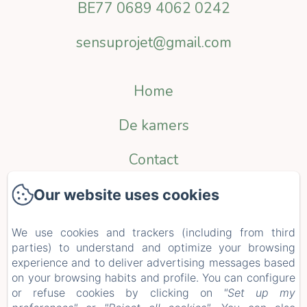
BE77 0689 4062 0242
sensuprojet@gmail.com
Home
De kamers
Contact
Politique de confidentialité
Our website uses cookies
Informations légales
We use cookies and trackers (including from third
parties) to understand and optimize your browsing
Informations sur les cookies
experience and to deliver advertising messages based
on your browsing habits and profile. You can configure
EN
FR
NL
or refuse cookies by clicking on
"Set up my