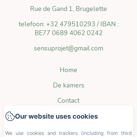
Rue de Gand 1, Brugelette
telefoon: +32 479510293 / IBAN :
BE77 0689 4062 0242
sensuprojet@gmail.com
Home
De kamers
Contact
Politique de confidentialité
Our website uses cookies
Informations légales
We use cookies and trackers (including from third